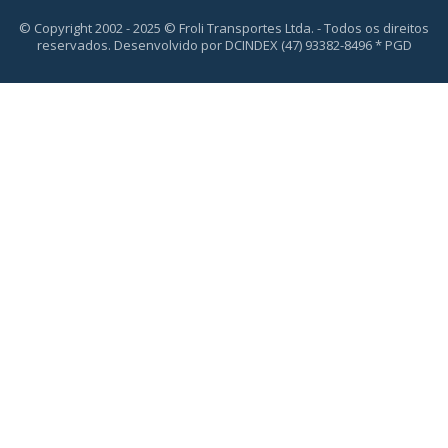
© Copyright 2002 - 2025 © Froli Transportes Ltda. - Todos os direitos
reservados. Desenvolvido por DCINDEX (47) 93382-8496 * PGD